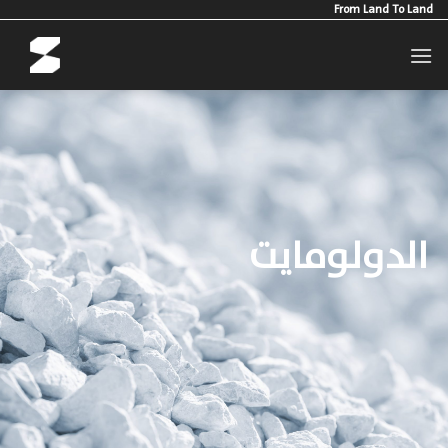
Ski
From Land To Land
t
conten
الدولومايت