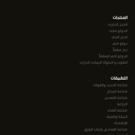
المنتجات
الحجر الجيري
الدولو مايت
الجير الحي
دولو لايم
جير مطفأ
الدولو لايم المطفأ
الطوب و البلوك الرملي الجيري
التطبيقات
صناعة الحديد والفولاذ
صناعة الزجاج
صناعة التعدين
الزراعة
صناعة الغذاء
البيئة والمياه
الإنشاءات
صناعة المناديل ولباب الورق