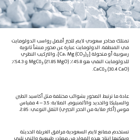
تمتلك محاجر سعودي لايم للجير أفضل رواسب الدولومايت
في المنطقة
.
الدولومايت عبارة عن صخور منشأ ثانوية
رسوبية أو متحولة
[Ca
)
Mg (CO
،
]
، والتركيب النظري
3
2
للدولومايت النقي هو
45.8
٪
MgC0
(21.85 MgO)
و
54.3
٪
3
CaC0
(30.4 CaO).
3
عادة ما ترتبط الصخور بشوائب مختلفة مثل أكاسيد الطين
والسيليكا والحديد والألمنيوم
.
الصلابة
: 3.5 – 4
مقياس
موس
(
أكثر صلابة من الحجر الجيري
)
الثقل النوعي
: 2.85.
تستخدم مصانع لايم السعودية مرافق الغربلة الحديثة
ويمكنها إنتاج هذه المواد من مصادر طبيعية والتي تلبي