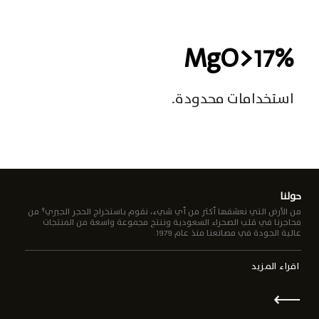
MgO>17%
استخدامات محدودة
.
حولنا
من الأرض التي نعشقها أكثر من أي شيء، نقوم باستخراج الحجر الجيري† من
محاجرنا في قلب الصحراء السعودية وننتج مجموعة واسعة من المنتجات
عالية الجودة في مصانعنا منذ عام 1979.
اقراء المزيد
⟵