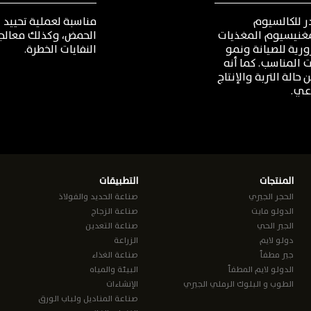
ر
للكالسيوم
مناسبة
لعملية
تحييد
غنيسيوم
المغذيات
الحمض،
وكذلك
معالج
ورية
للصيانة
ونمو
النفايات
الخطرة
.
ت
المناسب
.
كما
أنه
ن
حالة
التربة
والإنتاج
اعي
.
المنتجات
التطبيقات
الحجر الجيري
صناعة الحديد والفولاذ
الدولو مايت
صناعة الزجاج
الجير الحي
صناعة التعدين
دولو لايم
الزراعة
جير مطفأ
صناعة الغذاء
الدولو لايم المطفأ
البيئة والمياه
الطوب و البلوك الرملي الجيري
الإنشاءات
صناعة المناديل ولباب الورق