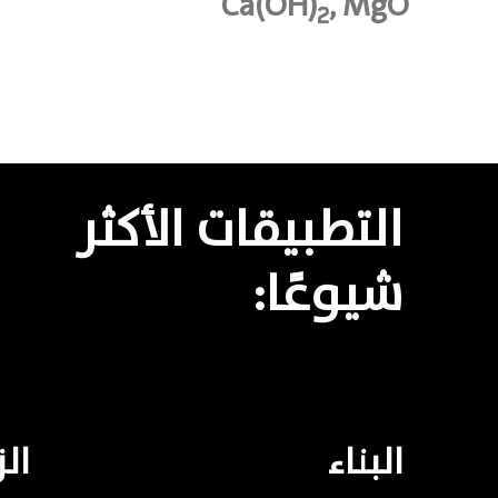
Ca(OH)
, MgO
2
التطبيقات
الأكثر
شيوعًا:
البناء
الز