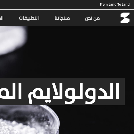
Ski
From Land To Land
t
conten
من نحن
منتجاتنا
التطبيقات
ال
الدولولايم
الم