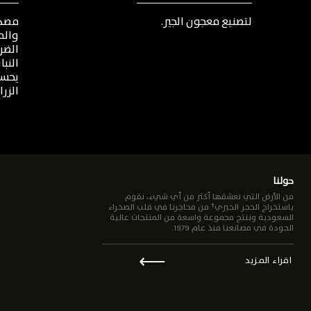
لتصنيع
معجون
الجير
.
مصد
والم
الضر
النبا
يحس
الزر
حولنا
من الأرض التي نعشقها أكثر من أي شيء، نقوم
باستخراج الحجر الجيري† من محاجرنا في قلب الصحراء
السعودية وننتج مجموعة واسعة من المنتجات عالية
الجودة في مصانعنا منذ عام 1979.
⟵
اقراء المزيد