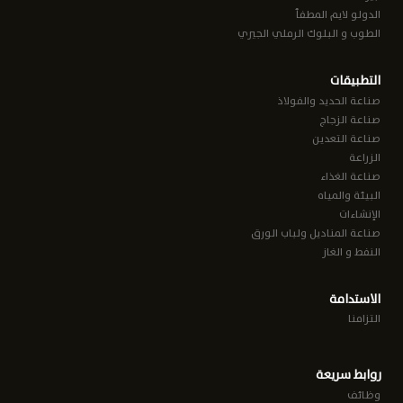
الدولو لايم المطفأ
الطوب و البلوك الرملي الجيري
التطبيقات
صناعة الحديد والفولاذ
صناعة الزجاج
صناعة التعدين
الزراعة
صناعة الغذاء
البيئة والمياه
الإنشاءات
صناعة المناديل ولباب الورق
النفط و الغاز
الاستدامة
التزامنا
روابط سريعة
وظائف