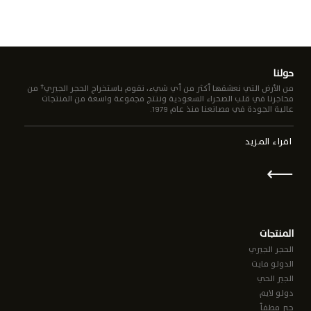
حولنا
من الأرض التي نعشقها أكثر من أي شيء، نقوم باستخراج الحجر الجيري† من
محاجرنا في قلب الصحراء السعودية وننتج مجموعة واسعة من المنتجات
عالية الجودة في مصانعنا منذ عام 1979.
اقراء المزيد
⟵
المنتجات
الحجر الجيري
الدولو مايت
الجير الحي
دولو لايم
جير مطفأ