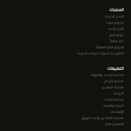
المنتجات
الحجر الجيري
الدولو مايت
الجير الحي
دولو لايم
جير مطفأ
الدولو لايم المطفأ
الطوب و البلوك الرملي الجيري
التطبيقات
صناعة الحديد والفولاذ
صناعة الزجاج
صناعة التعدين
الزراعة
صناعة الغذاء
البيئة والمياه
الإنشاءات
صناعة المناديل ولباب الورق
النفط و الغاز