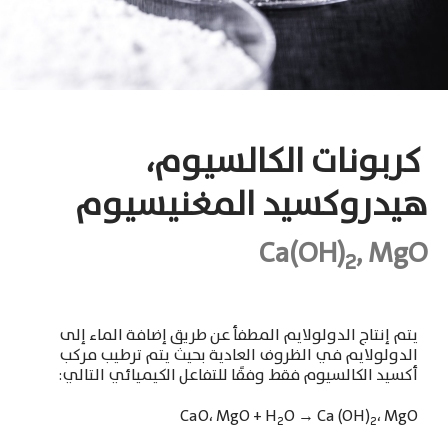
كربونات الكالسيوم
،
هيدروكسيد المغنيسيوم
Ca(OH)
, MgO
2
يتم إنتاج الدولولايم المطفأ عن طريق إضافة الماء إلى
الدولولايم
في الظروف العادية بحيث يتم ترطيب مركب
أكسيد الكالسيوم فقط وفقًا للتفاعل الكيميائي التالي
:
CaO
،
MgO + H
O
→
Ca (OH)
،
MgO
2
2