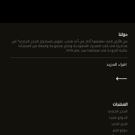
حولنا
من الأرض التي نعشقها أكثر من أي شيء، نقوم باستخراج الحجر الجيري† من
محاجرنا في قلب الصحراء السعودية وننتج مجموعة واسعة من المنتجات
عالية الجودة في مصانعنا منذ عام 1979.
اقراء المزيد
⟵
المنتجات
الحجر الجيري
الدولو مايت
الجير الحي
دولو لايم