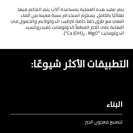
يتم تنفيذ هذه العملية بمساعدة آلات يتم التحكم فيها
تلقائيًا بالكامل
.
يستلزم استخدام نسبة معينة من الماء
النقي مع طرق خلط خاصة لترطيب الدولولايم والحصول في
النهاية على الجير المطفأ الدولومايت
(
هيدروكسيد
الدولومايت
“Ca (OH)
MgO”).
،
2
التطبيقات
الأكثر
شيوعًا:
البناء
لتصنيع
معجون
الجير
.