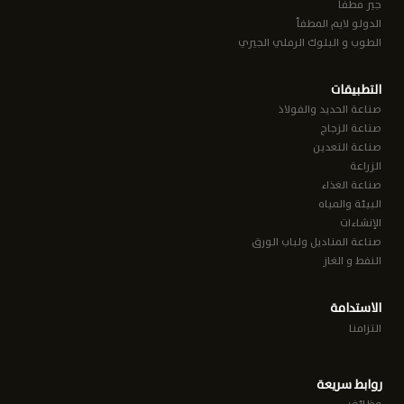
جير مطفأ
الدولو لايم المطفأ
الطوب و البلوك الرملي الجيري
التطبيقات
صناعة الحديد والفولاذ
صناعة الزجاج
صناعة التعدين
الزراعة
صناعة الغذاء
البيئة والمياه
الإنشاءات
صناعة المناديل ولباب الورق
النفط و الغاز
الاستدامة
التزامنا
روابط سريعة