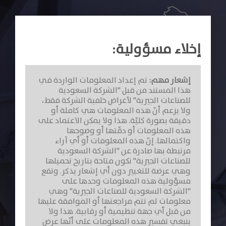
إﺧﻼء ﻣﺴﺆوﻟﻴﺔ:
لدينا خبرات تراكمية متوارثه ناتجه عن استمرارية
عملنا بالسوق، ونتربع على صدارة قائمة قطاع
الصناعات الجيرية على مدى (٤٦) عام في السوق
السعودي.
إشعار مهم:
تم إعداد المعلومات الواردة في
هذا المستند من قبل "الشركة السعودية
للصناعات الجيرية" لأغراض خلفية الشركة فقط،
ولا يزعم أنّ هذه المعلومات هي كاملة أو
دقيقة بصورة كليّة. هذا ولا يمكن الاعتماد على
هذه المعلومات أو دقّتها أو وضوحها
واكتمالها. إنّ هذه المعلومات أو أي آراء
تتميز الشركة بكونها المصنع الوحيد والأكثر خبرة في
مرتبطة بها صادرة عن "الشركة السعودية
المملكة للطوب والبلوك الرملي الجيري باستثمارات
للصناعات الجيرية" تكون متاحة بتاريخ تحميلها
رأسمالية هائلة تمكنها من الوفاء بمتطلبات عملائها
وهي عرضة للتغيير دون أي إشعار يذكر. وتقع
وفق كود البناء السعودي.
مسؤولية هذه المعلومات وحدها على
"الشركة السعودية للصناعات الجيرية" وهي
معلومات لم تتم مراجعتها أو الموافقة عليها
من قبل أي جهة تنظيمية أو رقابية. هذا ولا
ينبغي تفسير هذه المعلومات على أنّها عرض