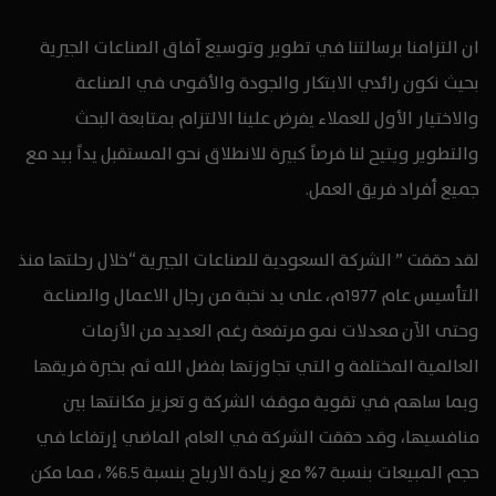
ان التزامنا برسالتنا في تطوير وتوسيع آفاق الصناعات الجيرية
بحيث نكون رائدي الابتكار والجودة والأقوى في الصناعة
والاختيار الأول للعملاء يفرض علينا الالتزام بمتابعة البحث
والتطوير ويتيح لنا فرصاً كبيرة للانطلاق نحو المستقبل يداً بيد مع
جميع أفراد فريق العمل.
لقد حققت ” الشركة السعودية للصناعات الجيرية “خلال رحلتها منذ
التأسيس عام 1977م، على يد نخبة من رجال الاعمال والصناعة
وحتى الآن معدلات نمو مرتفعة رغم العديد من الأزمات
العالمية المختلفة و التي تجاوزتها بفضل الله ثم بخبرة فريقها
وبما ساهم في تقوية موقف الشركة و تعزيز مكانتها بين
منافسيها، وقد حققت الشركة في العام الماضي إرتفاعا في
حجم المبيعات بنسبة 7% مع زيادة الارباح بنسبة 6.5% ، مما مكن