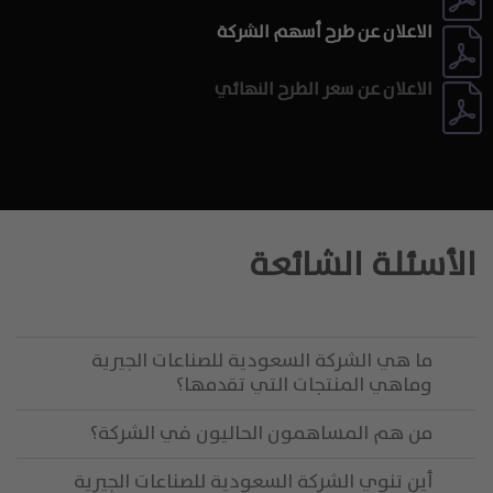
المعلومات شاملة أو كاملة أو خالية من أي
الاعلان عن طرح أسهم الشركة
خطأ أو إغفال. إلى الحدّ الأقصى الذي يسمح به
القانون، لا يتحمل أيّ من "الشركة السعودية
للصناعات الجيرية"، أو مستشاريها، أو المديرين
الاعلان عن سعر الطرح النهائي
أو أيّ من الشركات الفرعية أو الشركات التابعة
لها، أو أيّ من المديرين أو المسؤولين أو
الموظفين أو المستشارين أو وكلاء أيّ ممّا
سبق ذكره أيّ مسؤولية أو التزام بصورة
مطلقة (سواء في العقد أو المسؤولية
التقصيرية أو غير ذلك)، كما لا يقدّم أي تمثيل أو
ضمان أو تعهد، صريحًا كان أو ضمنيًا، فيما يتعلق
الأسئلة الشائعة
بحقيقة المعلومات أو عدالتها أو دقتها أو
اكتمالها (أو ما إذا تم حذف أي معلومات منها)
أو أي معلومات أو آراء أخرى تتعلق "بالشركة
السعودية للصناعات الجيرية" أو الشركات
التابعة لها أو الشركات المرتبطة بها أو
ما هي الشركة السعودية للصناعات الجيرية
مسؤولية ناتجة عن أي خسارة تذكر (بما في
وماهي المنتجات التي تقدمها؟
ذلك ما يتعلق بالخسارة أو الضرر المباشر أو غير
المباشر أو التبعي) حتى وإن كانت هذه
من هم المساهمون الحاليون في الشركة؟
المسؤولية ناشئة عن أي استخدام لهذه
لمعلومات. عند تقديم هذه المعلومات عبر
أين تنوي الشركة السعودية للصناعات الجيرية
شبكة الإنترنت، لا يلتزم أي من "الشركة