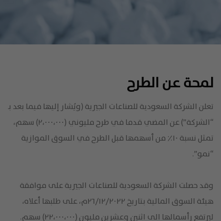
لمحة عن
الطرح
تعلن الشركة السعودية للصناعات الجيرية (ويُشار إليها فيما بعد بـ
“الشركة”) عن المضي قدما في طرح مليوني (٢،٠٠٠،٠٠٠) سهم،
تمثل نسبة ١٠٪ من أسهمها قبل الطرح في السوق الموازية
“نمو”.
وقد حصلت الشركة السعودية للصناعات الجيرية على موافقة
هيئة السوق المالية بتاريخ ٢٦/١٢/٢٠٢٢م، على طلبها أعلاه،
ليرتفع رأسمالها الى اثنين وعشرين مليون (٢٢،٠٠٠،٠٠٠) سهم.