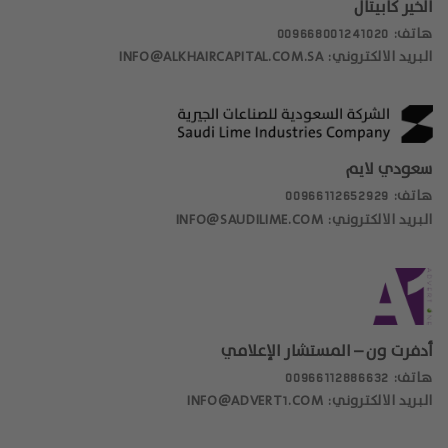
أو الاستخدام قد يتعارض مع القانون أو اللوائح
الخير كابيتال
أو قد يتطلب تسجيل معيّن أو ترخيص داخل هذه
هاتف: 009668001241020
الولاية القضائية. قد تتضمن المعلومات
البريد الالكتروني: INFO@ALKHAIRCAPITAL.COM.SA
المذكورة بيانات وإفادات مستقبلية، تستند
إلى توقعات حالية حول الأحداث المستقبلية.
وقد تتضمّن هذه العبارات، على سبيل المثال لا
الحصر، أي تعابير مسبوقة أو متبوعة أو كلمات
أخرى مثل "الهدف"، "تعتقد"، "تتوقع"، "تهدف"،
"تعتزم"، "يجوز"، "توقع"، "تقدير "،" التخطيط "،"
سعودي لايم
المشروع "،" سوف "،" يمكن أن يكون "، "محتمل"،
هاتف: 00966112652929
"ينبغي"، "سوف"، "يمكن" وغيرها من الكلمات
البريد الالكتروني: INFO@SAUDILIME.COM
والمصطلحات ذات المعنى المماثل أو النفي
منها. تتضمن هذه البيانات المستقبلية مخاطر
معروفة وغير معروفة وشكوك وعوامل
مهمة أخرى خارجة عن سيطرة "الشركة
السعودية للصناعات الجيرية" والتي يمكن أن
تتسبب في اختلاف النتائج أو الأداء أو الإنجازات
الفعلية "للشركة السعودية للصناعات الجيرية"
أدفرت ون – المستشار الإعلامي
بصورة جوهرية عن النتائج المتوقعة أو الأداء
هاتف: 00966112886632
أو الإنجازات التي تم التعبير عنها صراحةً أو
ضمنًا عن طريق هذه البيانات المستقبلية. لا
البريد الالكتروني: INFO@ADVERT1.COM
يتعهد أحد بتحديث أو مراجعة أي بيان مستقبلي
بشكل علني. ويتم توفير المعلومات والآراء