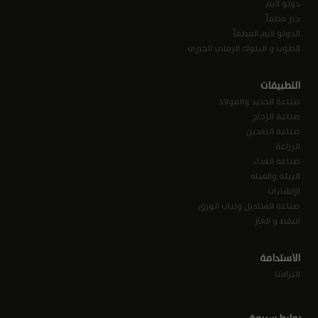
والحفاظ على السرية المطلقة فيما يتعلق
دولو لايم
بالمعلومات، و(1) يعتبرون أنهم يمثلون
جير مطفأ
ويضمنون لكلّ من "الشركة السعودية للصناعات
الدولو لايم المطفأ
الجيرية" والمديرين أنّك أحد ما يلي: (أ) "مشتر
الطوب و البلوك الرملي الجيري
مؤسسي مؤهل" على النحو المحدّد في
القاعدة رقم (144) (أ) من قانون الأوراق
التطبيقات
المالية، (ب) "الشخص المعني"، و/ أو (ج)
صناعة الحديد والفولاذ
"مستثمر مؤهل"، حسب مقتضى الحال.
صناعة الزجاج
لا يشكّل هذا العرض المقدّم ولا يكوّن جزءًا من
صناعة التعدين
أي عرض بيع أو التماس لأي عرض شراء لأوراق
الزراعة
مالية، كما لا يجب أن يكون أي جزء منه أساسًا
صناعة الغذاء
يعتمد عليه فيما يتعلق بأي عقد أو التزام
البيئة والمياه
بشراء أسهم أو أي شهادات تمثّل أسهم.
الإنشاءات
صناعة المناديل ولباب الورق
لا تتحمّل هيئة السوق المالية والسوق المالية
النفط و الغاز
السعودية (تداول) أي مسؤولية ناشئة عن
محتوى المعلومات، ولا تقدّمان أيّ تعهدات
الاستدامة
بشأن دقتّها أو اكتمالها، وتخليان مسؤوليتهما
صراحةً من أيّ تبعة مهما كانت الخسارة الناشئة
التزامنا
عنها، أو التي تم تكبّدها نتيجةً للاعتماد على
هذه المعلومات التي تم تحميلها.