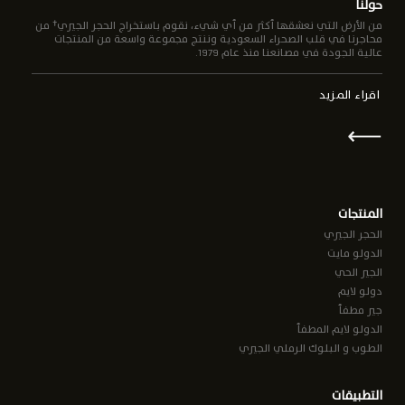
حولنا
من الأرض التي نعشقها أكثر من أي شيء، نقوم باستخراج الحجر الجيري† من
محاجرنا في قلب الصحراء السعودية وننتج مجموعة واسعة من المنتجات
عالية الجودة في مصانعنا منذ عام 1979.
اقراء المزيد
⟵
المنتجات
الحجر الجيري
الدولو مايت
الجير الحي
دولو لايم
جير مطفأ
الدولو لايم المطفأ
الطوب و البلوك الرملي الجيري
التطبيقات