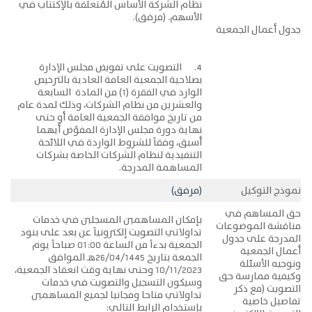
نظام الشركة الأساس المُتعلقة بالإكتتاب في
الأسهم. (مرفق).
جدول أعمال الجمعية
4. التصويت على تفويض مجلس الإدارة
بصلاحية الجمعية العامة العادية بالترخيص
الوارد في الفقرة (1) من المادة السابعة
والعشرين من نظام الشركات، وذلك لمدة عام
من تاريخ موافقة الجمعية العامة أو حتى
نهاية دورة مجلس الإدارة المفوّض أيهما
أسبق، وفقاً للشروط الواردة في اللائحة
التنفيذية لنظام الشركات الخاصة بشركات
المساهمة المدرجة.
نموذج التوكيل
(مرفق)
حق المساهم في
بإمكان المساهمين المسجلين في خدمات
مناقشة الموضوعات
تداولاتي التصويت إلكترونياً عن بعد على بنود
المدرجة على جدول
الجمعية بدءاً من الساعة 01:00 صباحاً يوم
أعمال الجمعية
الجمعة بتاريخ 26/04/1445هـ الموافق
ونوجيه الأسئلة
10/11/2023 وحتى نهاية وقت انعقاد الجمعية،
وكيفية ممارسة حق
وسيكون التسجيل والتصويت في خدمات
التصويت (مع ذكر
تداولاتي متاحا ومجانيا لجميع المساهمين
تفاصيل خاصية
بإستخدام الرابط التالي: