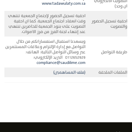
التصويت الالكتروني
www.tadawulaty.com.sa
ان وجد)
احقية تسجيل الحضور لإجتماع الجمعية تنتهي
احقية تسجيل الحضور
وقت انعقاد اجتماع الجمعية. كما ان احقية
والتصويت
التصويت على بنود الجمعية للحاضرين تنتهي
عند إنتهاء لجنة الفرز من فرز الاصوات.
ويسعدنا استقبال استفساراتكم من خلال
التواصل مع إدارة الإلتزام وعلاقات المستثمرين
طريقة التواصل
عبر وسائل التواصل التالية: الهاتف:
0112652929 البريد الإلكتروني:
compliance@saudilime.com
الملفات الملحقة
(ملف المساهمين)