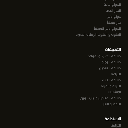
الدولو مايت
الجير الحي
دولو لايم
جير مطفأ
الدولو لايم المطفأ
الطوب و البلوك الرملي الجيري
التطبيقات
صناعة الحديد والفولاذ
صناعة الزجاج
صناعة التعدين
الزراعة
صناعة الغذاء
البيئة والمياه
الإنشاءات
صناعة المناديل ولباب الورق
النفط و الغاز
الاستدامة
التزامنا