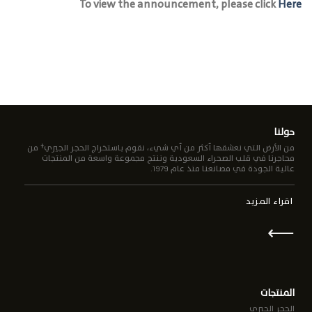
To view the announcement, please click
Here
حولنا
من الأرض التي نعشقها أكثر من أي شيء، نقوم باستخراج الحجر الجيري† من
محاجرنا في قلب الصحراء السعودية وننتج مجموعة واسعة من المنتجات
عالية الجودة في مصانعنا منذ عام 1979.
اقراء المزيد
⟵
المنتجات
الحجر الجيري