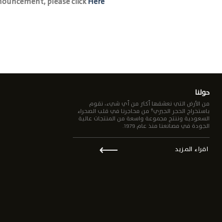
nouncement, please click
Here
حولنا
من الأرض التي نعشقها أكثر من أي شيء، نقوم
باستخراج الحجر الجيري† من محاجرنا في قلب الصحراء
السعودية وننتج مجموعة واسعة من المنتجات عالية
الجودة في مصانعنا منذ عام 1979.
⟵
اقراء المزيد