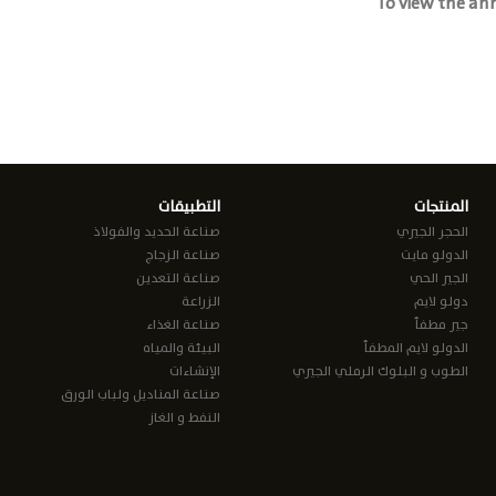
To view the an
المنتجات
التطبيقات
الحجر الجيري
صناعة الحديد والفولاذ
الدولو مايت
صناعة الزجاج
الجير الحي
صناعة التعدين
دولو لايم
الزراعة
جير مطفأ
صناعة الغذاء
الدولو لايم المطفأ
البيئة والمياه
الطوب و البلوك الرملي الجيري
الإنشاءات
صناعة المناديل ولباب الورق
النفط و الغاز