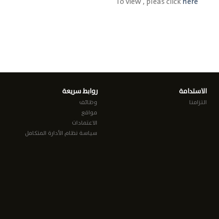
To view , pleas click
here
الاستدامة
روابط سريعة
التزامنا
وظائف
مواقع
الاعتمادات
سياسة نظام الأدارة المتكامل