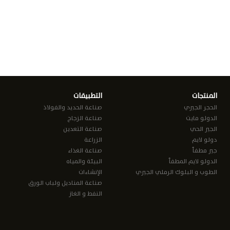
المنتجات
التطبيقات
الحجر الجيري
صناعة الحديد والفولاذ
الدولو مايت
صناعة الزجاج
الجير الحي
صناعة التعدين
دولو لايم
الزراعة
جير مطفأ
صناعة الغذاء
الدولو لايم المطفأ
البيئة والمياه
الطوب و البلوك الرملي الجيري
الإنشاءات
صناعة المناديل ولباب الورق
النفط و الغاز