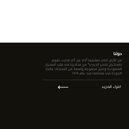
حولنا
من الأرض التي نعشقها أكثر من أي شيء، نقوم
باستخراج الحجر الجيري† من محاجرنا في قلب الصحراء
السعودية وننتج مجموعة واسعة من المنتجات عالية
الجودة في مصانعنا منذ عام 1979.
⟵
اقراء المزيد