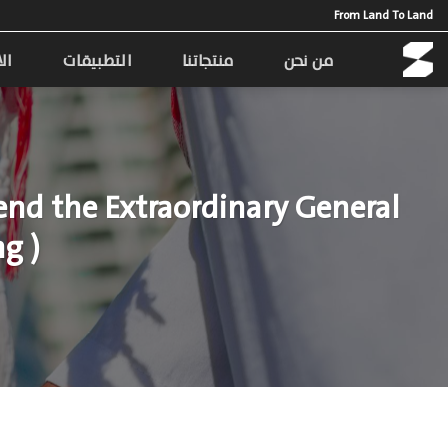
Ski
From Land To Land
t
conten
من نحن
منتجاتنا
التطبيقات
ال
tend the Extraordinary General
g )