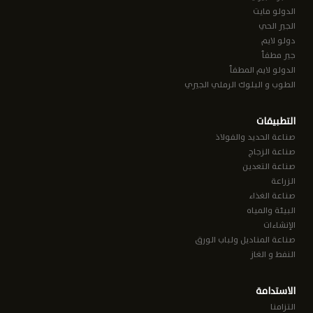
الدولو مايت
الجير الحي
دولو لايم
جير مطفأ
الدولو لايم المطفأ
الطوب و البلوك الرملي الجيري
التطبيقات
صناعة الحديد والفولاذ
صناعة الزجاج
صناعة التعدين
الزراعة
صناعة الغذاء
البيئة والمياه
الإنشاءات
صناعة المناديل ولباب الورق
النفط و الغاز
الاستدامة
التزامنا