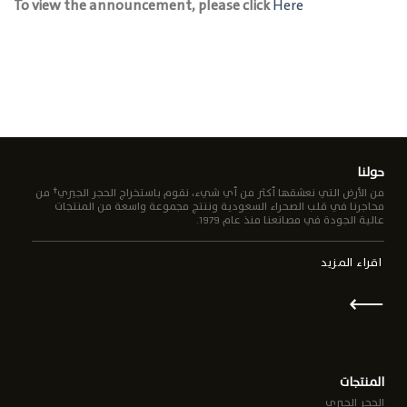
To view the announcement, please click
Here
حولنا
من الأرض التي نعشقها أكثر من أي شيء، نقوم باستخراج الحجر الجيري† من
محاجرنا في قلب الصحراء السعودية وننتج مجموعة واسعة من المنتجات
عالية الجودة في مصانعنا منذ عام 1979.
اقراء المزيد
⟵
المنتجات
الحجر الجيري