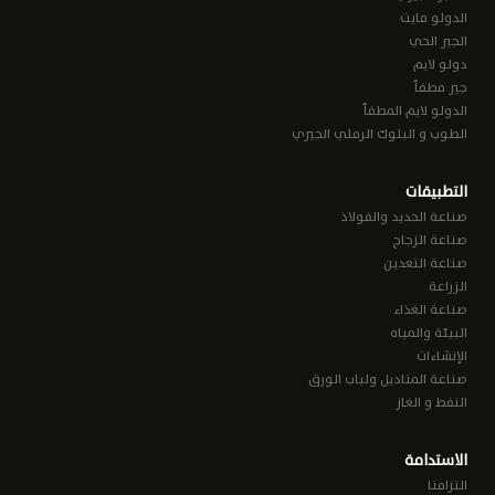
الدولو مايت
الجير الحي
دولو لايم
جير مطفأ
الدولو لايم المطفأ
الطوب و البلوك الرملي الجيري
التطبيقات
صناعة الحديد والفولاذ
صناعة الزجاج
صناعة التعدين
الزراعة
صناعة الغذاء
البيئة والمياه
الإنشاءات
صناعة المناديل ولباب الورق
النفط و الغاز
الاستدامة
التزامنا