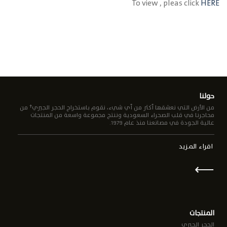
To view , pleas click
HERE
حولنا
من الأرض التي نعشقها أكثر من أي شيء، نقوم باستخراج الحجر الجيري† من
محاجرنا في قلب الصحراء السعودية وننتج مجموعة واسعة من المنتجات
عالية الجودة في مصانعنا منذ عام 1979.
اقراء المزيد
⟵
المنتجات
الحجر الجيري