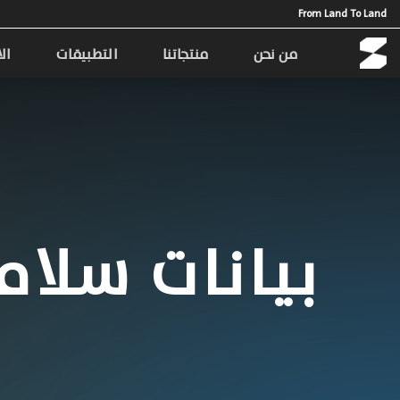
Ski
From Land To Land
t
conten
من نحن
منتجاتنا
التطبيقات
ال
بيانات سلام