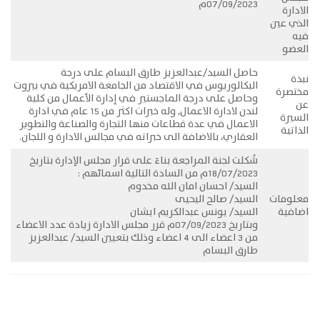
07/09/2023م
الادارة
الذي عين
فيه
العضو
حاصل السيد/عبدالعزيز طارق البسام على درجة
نبذة
البكالوريوس في الاقتصاد من الجامعة الامريكية في بيروت
مختصرة
وحاصل على درجة الماجستير في إدارة الأعمال من كلية
عن
لندن لادارة الاعمال, وله خبرات اكثر من 15 عام في ادارة
السيرة
الاعمال في عدة قطاعات منها التجارة والصناعة والتطوير
الذاتية
العقاري، بالاضافة الى خبراته في مجالس الادارة و اللجان.
شُكلت لجنة المراجعة بناءً على قرار مجلس الإدارة بتاريخ
18/07/2023م من السادة التالية اسمائهم :
السيد/ احسان امان الله مخدوم
معلومات
السيد/ صالح اليحيى
اضافية
السيد/ يونس عبدالكريم ايشان
وبتاريخ 07/09/2023م قرر مجلس الادارة زيادة عدد الاعضاء
من 3 اعضاء الى 4 اعضاء وذلك بتعيين السيد/ عبدالعزيز
طارق البسام