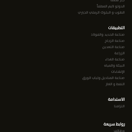
جير مطفأ
الدولو لايم المطفأ
الطوب و البلوك الرملي الجيري
التطبيقات
صناعة الحديد والفولاذ
صناعة الزجاج
صناعة التعدين
الزراعة
صناعة الغذاء
البيئة والمياه
الإنشاءات
صناعة المناديل ولباب الورق
النفط و الغاز
الاستدامة
التزامنا
روابط سريعة
وظائف