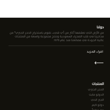
حولنا
من الأرض التي نعشقها أكثر من أي شيء، نقوم باستخراج الحجر الجيري† من
محاجرنا في قلب الصحراء السعودية وننتج مجموعة واسعة من المنتجات
عالية الجودة في مصانعنا منذ عام 1979.
اقراء المزيد
⟵
المنتجات
الحجر الجيري
الدولو مايت
الجير الحي
دولو لايم