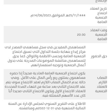
الإجتماع
تاريخ انعقاد
اجتماع
25/11/1444هــ الموافق 14/06/2023م.
الجمعية
العامة
وقت انعقاد
الجمعية
20:30
العامة
المساهمين المقيدين في سجل مساهمي المصدر لدى
مركز إيداع بنهاية جلسة التداول التي تسبق اجتماع
حق الحضور
الجمعية العامة وبحسب الانظمة واللوائح، كما يحق
للمساهمين مناقشة الموضوعات المدرجة على جدول
أعمال الجمعية وتوجيه استفساراتهم.
يكون اجتماع الجمعية العامة العادية صحيحاً إذا حضره
النصاب
مساهمون يمثلون ربع رأس المال على الأقل . وفي
اللازم
حالة عدم اكتمال النصاب اللازم لعقد الاجتماع سوف يتم
لانعقاد
عقد الاجتماع الثاني بعد ساعة من انتهاء المدة المحددة
الجمعية
لانعقاد الاجتماع الاول ويكون الاجتماع الثاني صحيحا أياً
كان عدد الأسهم الممثلة فيه.
الاطلاع على التقرير السنوي لمجلس الإدارة عن السنة
المالية المنتهية في 31-12-2022م ومناقشته.