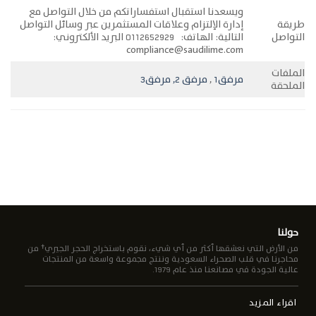
ويسعدنا استقبال استفساراتكم من خلال التواصل مع
طريقة
إدارة الإلتزام وعلاقات المستثمرين عبر وسائل التواصل
التواصل
التالية: الهاتف: 0112652929 البريد الألكتروني:
compliance@saudilime.com
الملفات
مرفق1
,
مرفق 2,
مرفق3
الملحقة
حولنا
من الأرض التي نعشقها أكثر من أي شيء، نقوم باستخراج الحجر الجيري† من
محاجرنا في قلب الصحراء السعودية وننتج مجموعة واسعة من المنتجات
عالية الجودة في مصانعنا منذ عام 1979.
اقراء المزيد