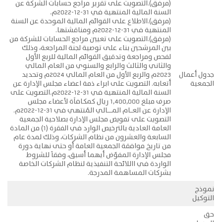
(مرفق).التصويت على تقرير مراجع حسابات الشركة عن
السنة المالية المنتهية في 31-12-2022م.
(مرفق).الاطلاع على القوائم المالية الموحدة عن السنة
المنتهية في 31-12-2022م ومناقشتها.
(مرفق).التصويت على تعيين مراجع الحسابات للشركة من
بين المرشحين بناء على توصية لجنة المراجعة، وذلك
لفحص ومراجعة وتدقيق القوائم المالية للربع الأول
والثاني والثالث والرابع والسنوي من العام المالي
جدول أعمال
2023م والربع الأول من العام المالي 2024م وتحديد
الجمعية
أتعابه. التصويت على ابراء ذمة اعضاء مجلس الإدارة عن
السنة المالية المنتهية في 31-12-2022م.التصويت على
صرف مبلغ 1,400,000 ريال كمكـافآة لأعضاء مجلس
الإدارة عن العــــام المـــــــــالي المُنتهي في 31-12-2022م.
التصويت على تفويض مجلس الإدارة بصلاحية الجمعية
العامة العادية بالترخيص الوارد في الفقرة (1) من المادة
السابعة والعشرون من نظام الشركات، وذلك لمدة عام
من تاريخ موافقة الجمعية العامة أو حتى نهاية دورة
مجلس الإدارة المفوّض أيهما أسبق، وفقاً للشروط
الواردة في االلائحة التنفيذية لنظام الشركات الخاصة
بشركات المساهمة المدرجة.
نموذج
التوكيل
حق