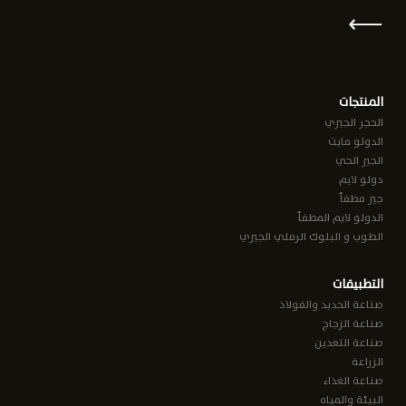
⟵
المنتجات
الحجر الجيري
الدولو مايت
الجير الحي
دولو لايم
جير مطفأ
الدولو لايم المطفأ
الطوب و البلوك الرملي الجيري
التطبيقات
صناعة الحديد والفولاذ
صناعة الزجاج
صناعة التعدين
الزراعة
صناعة الغذاء
البيئة والمياه