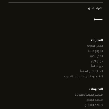
اقراء المزيد
⟵
المنتجات
الحجر الجيري
الدولو مايت
الجير الحي
دولو لايم
جير مطفأ
الدولو لايم المطفأ
الطوب و البلوك الرملي الجيري
التطبيقات
صناعة الحديد والفولاذ
صناعة الزجاج
صناعة التعدين