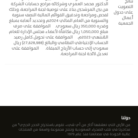
نتائج
الدكتور محمد العمري وشركائه مراجع حسابات الشركة
التصويت
من بين المرشحين بناءً على توصية لجنة المراجعة، وذلك
على جدول
لفحص ومراجعة وتدقيق القوائم المالية النصف سنوية
أعمال
والسنوية من العام المالي 2024م وتحديد أتعابه بمبلغ
الجمعية
وقدره 350,000 ريال سعودي. الموافقة على صرف
مبلغ 1,050,000 ريال مكافأة لأعضاء مجلس الإدارة للعام
المُنتهي 2023م. الموافقة على تحويل كامل رصيد
الحساب الإحتياطي النظامي والبالغ (27,628,988) ريال
سعودي إلى حساب الأرباح المبقاة. الموافقة على
تعديل لائحة لجنة المراجعة.
حولنا
من الأرض التي نعشقها أكثر من أي شيء، نقوم باستخراج الحجر الجيري† من
محاجرنا في قلب الصحراء السعودية وننتج مجموعة واسعة من المنتجات
عالية الجودة في مصانعنا منذ عام 1979.