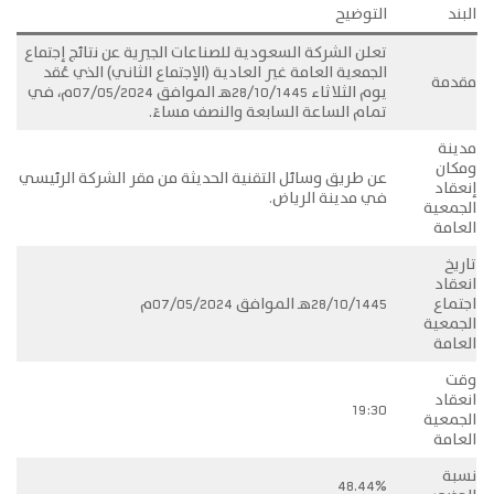
البند
التوضيح
تعلن الشركة السعودية للصناعات الجيرية ﻋن ﻧﺗﺎﺋﺞ إﺟﺗﻣﺎع
اﻟﺟﻣﻌﯾﺔ اﻟﻌﺎﻣﺔ غير اﻟﻌﺎدﯾﺔ (الإﺟﺗﻣﺎع الثاني) الذي عُقد
مقدمة
يوم الثلاثاء 28/10/1445هـ الموافق 07/05/2024م، في
تمام الساعة السابعة والنصف مساءً.
مدينة
ومكان
عن طريق وسائل التقنية الحديثة من مقر الشركة الرئيسي
إنعقاد
في مدينة الرياض.
الجمعية
العامة
تاريخ
انعقاد
اجتماع
28/10/1445هـ الموافق 07/05/2024م
الجمعية
العامة
وقت
انعقاد
19:30
الجمعية
العامة
نسبة
48.44%