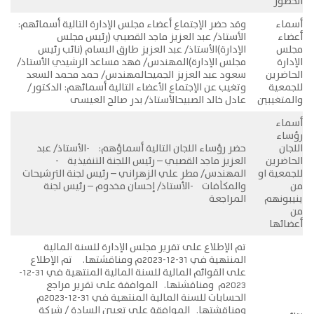
الحضور
أسماء
وقد حضر الإجتماع أعضاء مجلس الإدارة التالية أسمائهم:
أعضاء
الأستاذ/ عبد العزيز ماجد القصبي (رئيس مجلس
مجلس
الإدارة)الأستاذ/ عبد العزيز طارق البسام (نائب رئيس
الإدارة
مجلس الإدارة)المهندس/ فهد مساعد الرشيدي الأستاذ/
الحاضرين
سعود عبد العزيز الجميحالمهندس/ حمد محمد السعد
للجمعية
وتغيب عن الإجتماع الأعضاء التالية أسمائهم: الدكتور/
والمتغيبين
عادل خالد الصبيحالأستاذ/ بدر صالح العيسى
أسماء
رؤساء
اللجان
حضر رؤساء اللجان التالية أسماؤهم: -الأستاذ/ عبد
الحاضرين
العزيز ماجد القصبي – رئيس اللجنة التنفيذية -
للجمعية او
المهندس/ مطر علي الزهراني – رئيس لجنة الترشيحات
من
والمكآفات -الأستاذ/ إحسان مخدوم – رئيس لجنة
ينيبونهم
المراجعة
من
أعضائها
تم الإطلاع على تقرير مجلس الإدارة للسنة المالية
المنتهية في 31-12-2023م ومناقشتها. تم الإطلاع
على القوائم المالية للسنة المالية المنتهية في 31-12-
2023م ومناقشتها. الموافقة على تقرير مراجع
الحسابات للسنة المالية المنتهية في 31-12-2023م
ومناقشتها. الموافقة على تعيين السادة / شركة