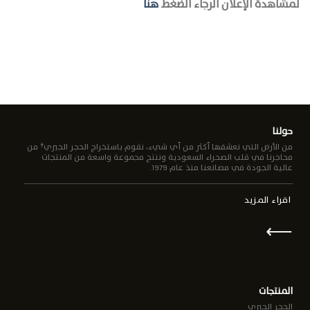
لمشاهدة الإعلان الرجاء الضغط
هنا
حولنا
من الأرض التي نعشقها أكثر من أي شيء، نقوم باستخراج الحجر الجيري† من
محاجرنا في قلب الصحراء السعودية وننتج مجموعة واسعة من المنتجات
عالية الجودة في مصانعنا منذ عام 1979.
اقراء المزيد
⟵
المنتجات
الحجر الجيري