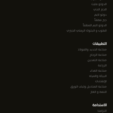
الدولو مايت
الجير الحي
دولو لايم
جير مطفأ
الدولو لايم المطفأ
الطوب و البلوك الرملي الجيري
التطبيقات
صناعة الحديد والفولاذ
صناعة الزجاج
صناعة التعدين
الزراعة
صناعة الغذاء
البيئة والمياه
الإنشاءات
صناعة المناديل ولباب الورق
النفط و الغاز
الاستدامة
التزامنا