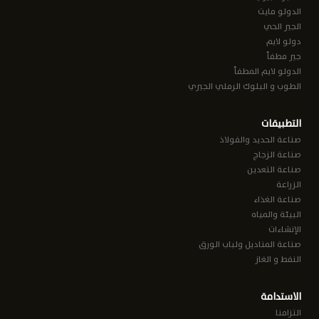
الدولو مايت
الجير الحي
دولو لايم
جير مطفأ
الدولو لايم المطفأ
الطوب و البلوك الرملي الجيري
التطبيقات
صناعة الحديد والفولاذ
صناعة الزجاج
صناعة التعدين
الزراعة
صناعة الغذاء
البيئة والمياه
الإنشاءات
صناعة المناديل ولباب الورق
النفط و الغاز
الاستدامة
التزامنا