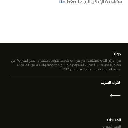
لمشاهدة الإعلان الرجاء الضغط
هنا
حولنا
من الأرض التي نعشقها أكثر من أي شيء، نقوم باستخراج الحجر الجيري† من
محاجرنا في قلب الصحراء السعودية وننتج مجموعة واسعة من المنتجات
عالية الجودة في مصانعنا منذ عام 1979.
اقراء المزيد
⟵
المنتجات
الحجر الجيري