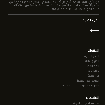
من الأرض التي نعشقها أكثر من أي شيء، نقوم باستخراج الحجر الجيري† من
محاجرنا في قلب الصحراء السعودية وننتج مجموعة واسعة من المنتجات
عالية الجودة في مصانعنا منذ عام 1979.
اقراء المزيد
⟵
المنتجات
الحجر الجيري
الدولو مايت
الجير الحي
دولو لايم
جير مطفأ
الدولو لايم المطفأ
الطوب و البلوك الرملي الجيري
التطبيقات
صناعة الحديد والفولاذ